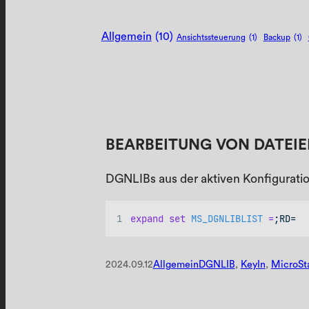
Allgemein
(10)
Ansichtssteuerung
(1)
Backup
(1)
BEARBEITUNG VON DATEIE
DGNLIBs aus der aktiven Konfiguratio
expand
set
MS_DGNLIBLIST 
=
;RD=
2024.09.12
Allgemein
DGNLIB
, 
KeyIn
, 
MicroSt