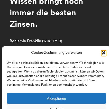
Wissen bringt noch
immer die besten
Zinsen.
Benjamin Franklin (1706-1790)
Cookie-Zustimmung verwalten
®
cadcom
Systemhaus GmbH
Um dir ein optimales Erlebnis zu bieten, verwenden wir Technologien wie
Stralauer Platz 33
Cookies, um Geräteinformationen zu speichern und/oder darauf
10243 Berlin
zuzugreifen. Wenn du diesen Technologien zustimmst, können wir Daten
wie das Surfverhalten oder eindeutige IDs auf dieser Website verarbeiten.
Wenn du deine Zustimmung nicht erteilst oder zurückziehst, können
T: +49 30 53 63 62-0
bestimmte Merkmale und Funktionen beeinträchtigt werden.
info@cadcom.de
Akzeptieren
Datenschutzerklärung
Impressum
Allgemeine