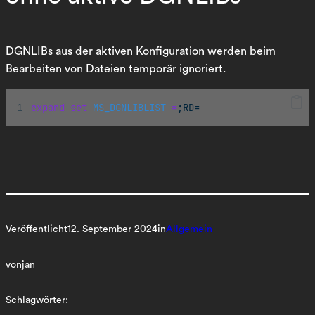
DGNLIBs aus der aktiven Konfiguration werden beim
Bearbeiten von Dateien temporär ignoriert.
expand
set
MS_DGNLIBLIST 
=
;RD=
Veröffentlicht
12. September 2024
in
Allgemein
von
jan
Schlagwörter: